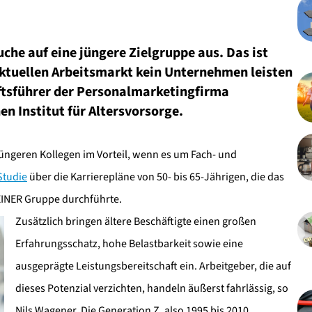
che auf eine jüngere Zielgruppe aus. Das ist
 aktuellen Arbeitsmarkt kein Unternehmen leisten
ftsführer der Personalmarketingfirma
n Institut für Altersvorsorge.
üngeren Kollegen im Vorteil, wenn es um Fach- und
Studie
über die Karrierepläne von 50- bis 65-Jährigen, die das
EINER Gruppe durchführte.
Zusätzlich bringen ältere Beschäftigte einen großen
Erfahrungsschatz, hohe Belastbarkeit sowie eine
ausgeprägte Leistungsbereitschaft ein. Arbeitgeber, die auf
dieses Potenzial verzichten, handeln äußerst fahrlässig, so
Nils Wagener. Die Generation Z, also 1995 bis 2010