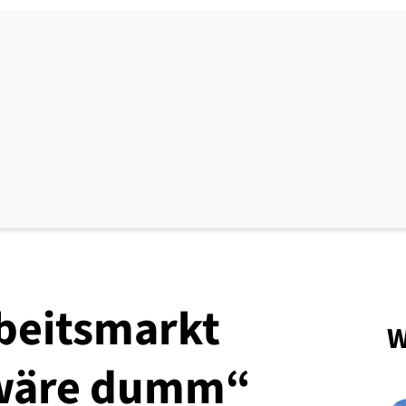
beitsmarkt
W
 wäre dumm“