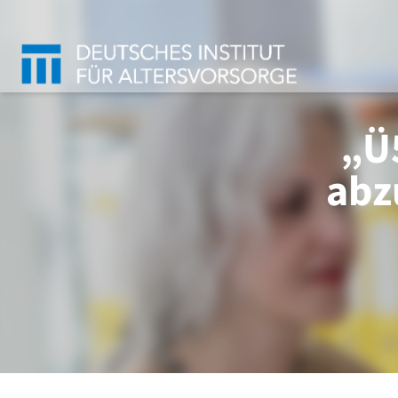
„Ü
abz