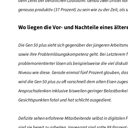
dem Zenit der beruflichen Laufbahn. Genau zwei Drittel von
genauso produktiv (37 Prozent) zu sein wie zu der Zeit, als 
Wo liegen die Vor- und Nachteile eines älte
Die Gen 50 plus sieht sich gegenüber der jüngeren Arbeitsm
sowie ihre Problemlösungskompetenz geht. Bei Letzterem fi
problemorientierter lösen als beispielsweise die viel disku
Niveau wie diese. Gerade einmal fünf Prozent glauben, dass
wird die Gen 50 plus zu oft vorschnell dem alten Eisen zug
Anspruchsdenken inklusive bisweilen geringer Belastbarkeit 
Gesichtspunkten fatal und hat schlicht ausgedient.
Defizite sehen erfahrene Mitarbeitende selbst in digitale
sind sie bereit zu arbeiten. Insgesamt sind satte 88 Prozent