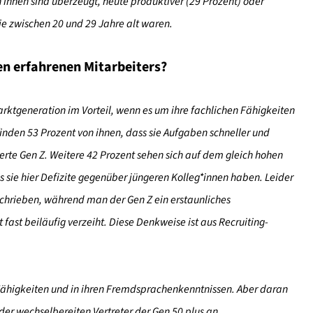
 ihnen sind überzeugt, heute produktiver (29 Prozent) oder
sie zwischen 20 und 29 Jahre alt waren.
ren erfahrenen Mitarbeiters?
arktgeneration im Vorteil, wenn es um ihre fachlichen Fähigkeiten
nden 53 Prozent von ihnen, dass sie Aufgaben schneller und
tierte Gen Z. Weitere 42 Prozent sehen sich auf dem gleich hohen
 sie hier Defizite gegenüber jüngeren Kolleg*innen haben. Leider
eschrieben, während man der Gen Z ein erstaunliches
fast beiläufig verzeiht. Diese Denkweise ist aus Recruiting-
n Fähigkeiten und in ihren Fremdsprachenkenntnissen. Aber daran
 der wechselbereiten Vertreter der Gen 50 plus an