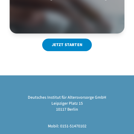
JETZT STARTEN
Deutsches Institut für Altersvorsorge GmbH
Leipziger Platz 15
10117 Berlin
Mobil: 0151-51470102