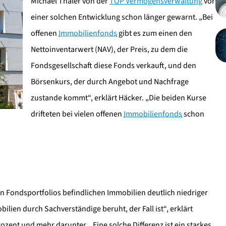
Michael Thaler von der
TOP Vermögensverwaltung
vor
einer solchen Entwicklung schon länger gewarnt. „Bei
offenen
Immobilienfonds
gibt es zum einen den
Nettoinventarwert (NAV), der Preis, zu dem die
Fondsgesellschaft diese Fonds verkauft, und den
Börsenkurs, der durch Angebot und Nachfrage
zustande kommt“, erklärt Häcker. „Die beiden Kurse
drifteten bei vielen offenen
Immobilienfonds
schon
en Fondsportfolios befindlichen Immobilien deutlich niedriger
ilien durch Sachverständige beruht, der Fall ist“, erklärt
ozent und mehr darunter. „Eine solche Differenz ist ein starkes