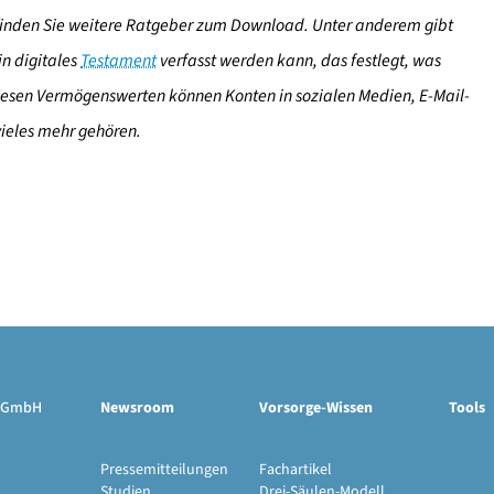
ge finden Sie weitere Ratgeber zum Download. Unter anderem gibt
in digitales
Testament
verfasst werden kann, das festlegt, was
iesen Vermögenswerten können Konten in sozialen Medien, E-Mail-
vieles mehr gehören.
ge GmbH
Newsroom
Vorsorge-Wissen
Tools
Pressemitteilungen
Fachartikel
Studien
Drei-Säulen-Modell