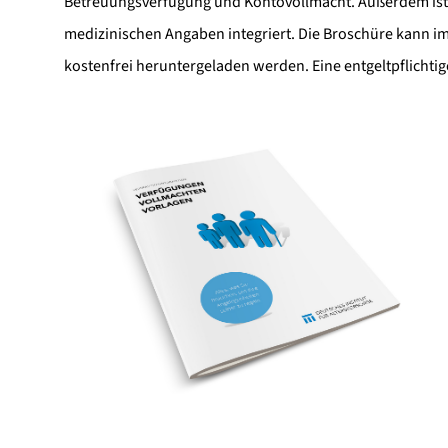
Betreuungsverfügung und Kontovollmacht. Außerdem ist i
medizinischen Angaben integriert. Die Broschüre kann i
kostenfrei heruntergeladen werden. Eine entgeltpflichtig