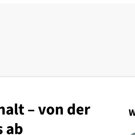
alt – von der
W
s ab