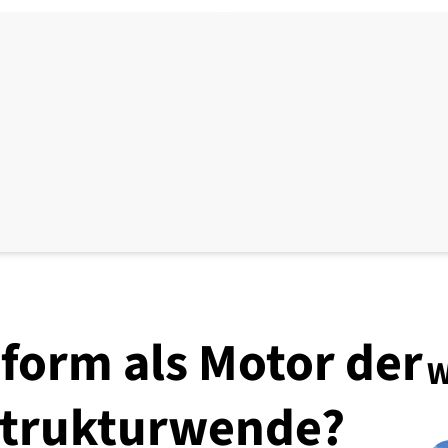
form als Motor der
W
strukturwende?