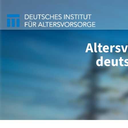
Alters
deut