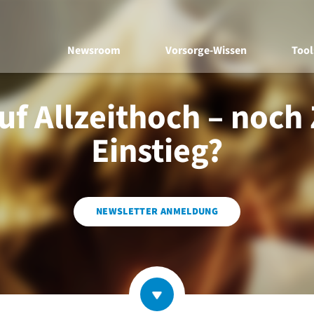
Newsroom
Vorsorge-Wissen
Tool
uf Allzeithoch – noch
Einstieg?
NEWSLETTER ANMELDUNG