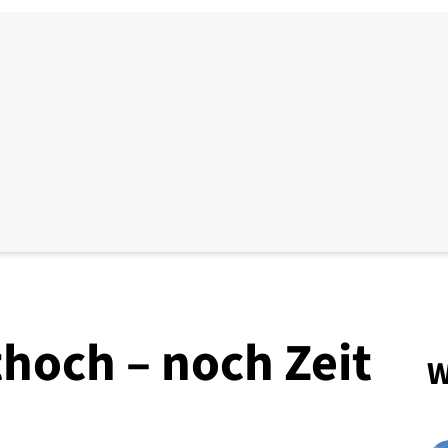
thoch – noch Zeit
W