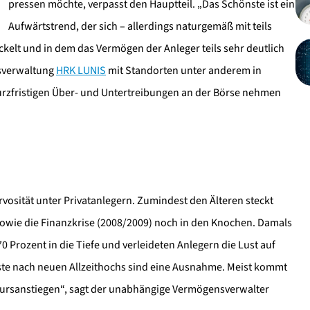
pressen möchte, verpasst den Hauptteil. „Das Schönste ist ein
Aufwärtstrend, der sich – allerdings naturgemäß mit teils
elt und in dem das Vermögen der Anleger teils sehr deutlich
sverwaltung
HRK LUNIS
mit Standorten unter anderem in
urzfristigen Über- und Untertreibungen an der Börse nehmen
osität unter Privatanlegern. Zumindest den Älteren steckt
owie die Finanzkrise (2008/2009) noch in den Knochen. Damals
 Prozent in die Tiefe und verleideten Anlegern die Lust auf
luste nach neuen Allzeithochs sind eine Ausnahme. Meist kommt
 Kursanstiegen“, sagt der unabhängige Vermögensverwalter