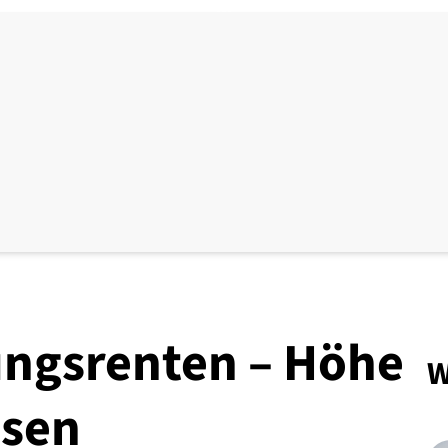
ngsrenten – Höhe
W
hsen