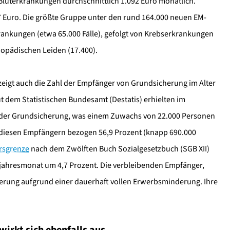
Bluterkrankungen durchschnittlich 1.092 Euro monatlich.
 Euro. Die größte Gruppe unter den rund 164.000 neuen EM-
ankungen (etwa 65.000 Fälle), gefolgt von Krebserkrankungen
hopädischen Leiden (17.400).
gt auch die Zahl der Empfänger von Grundsicherung im Alter
 dem Statistischen Bundesamt (Destatis) erhielten im
 der Grundsicherung, was einem Zuwachs von 22.000 Personen
 diesen Empfängern bezogen 56,9 Prozent (knapp 690.000
ersgrenze
nach dem Zwölften Buch Sozialgesetzbuch (SGB XII)
orjahresmonat um 4,7 Prozent. Die verbleibenden Empfänger,
herung aufgrund einer dauerhaft vollen Erwerbsminderung. Ihre