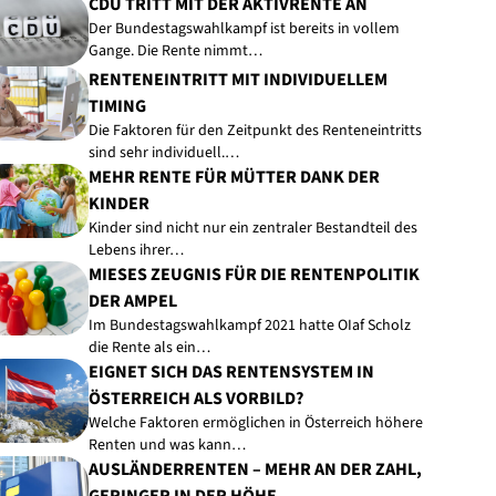
CDU TRITT MIT DER AKTIVRENTE AN
Der Bundestagswahlkampf ist bereits in vollem
Gange. Die Rente nimmt…
RENTENEINTRITT MIT INDIVIDUELLEM
TIMING
Die Faktoren für den Zeitpunkt des Renteneintritts
sind sehr individuell.…
MEHR RENTE FÜR MÜTTER DANK DER
KINDER
Kinder sind nicht nur ein zentraler Bestandteil des
Lebens ihrer…
MIESES ZEUGNIS FÜR DIE RENTENPOLITIK
DER AMPEL
Im Bundestagswahlkampf 2021 hatte OIaf Scholz
die Rente als ein…
EIGNET SICH DAS RENTENSYSTEM IN
ÖSTERREICH ALS VORBILD?
Welche Faktoren ermöglichen in Österreich höhere
Renten und was kann…
AUSLÄNDERRENTEN – MEHR AN DER ZAHL,
GERINGER IN DER HÖHE