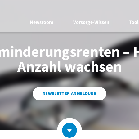
Newsroom
Vorsorge-Wissen
Tool
minderungsrenten – 
Anzahl wachsen
NEWSLETTER ANMELDUNG