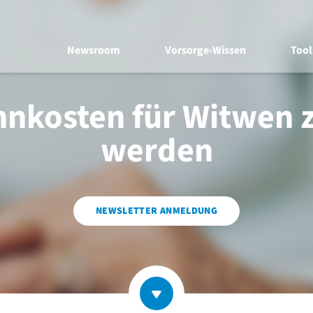
Newsroom
Vorsorge-Wissen
Tool
nkosten für Witwen z
werden
NEWSLETTER ANMELDUNG