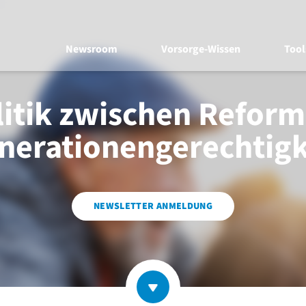
Newsroom
Vorsorge-Wissen
Tool
itik zwischen Refor
nerationengerechtigk
NEWSLETTER ANMELDUNG