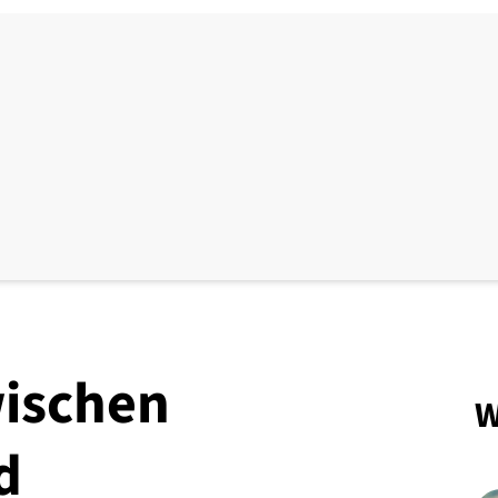
wischen
W
d