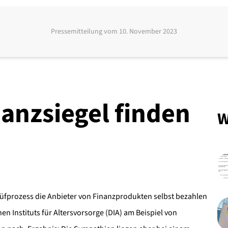
Pressemitteilung vom
10. November 2023
anzsiegel finden
W
rüfprozess die Anbieter von Finanzprodukten selbst bezahlen
n Instituts für Altersvorsorge (DIA) am Beispiel von