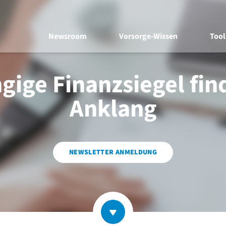
Newsroom
Vorsorge-Wissen
Tool
ige Finanzsiegel fi
Anklang
NEWSLETTER ANMELDUNG