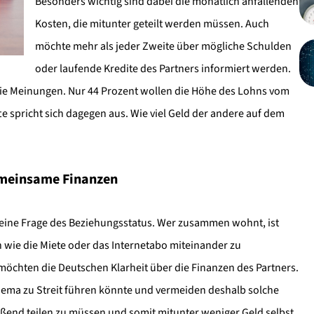
Besonders wichtig sind dabei die monatlich anfallenden
Kosten, die mitunter geteilt werden müssen. Auch
möchte mehr als jeder Zweite über mögliche Schulden
oder laufende Kredite des Partners informiert werden.
 die Meinungen. Nur 44 Prozent wollen die Höhe des Lohns vom
te spricht sich dagegen aus. Wie viel Geld der andere auf dem
emeinsame Finanzen
s eine Frage des Beziehungsstatus. Wer zusammen wohnt, ist
wie die Miete oder das Internetabo miteinander zu
möchten die Deutschen Klarheit über die Finanzen des Partners.
Thema zu Streit führen könnte und vermeiden deshalb solche
eßend teilen zu müssen und somit mitunter weniger Geld selbst