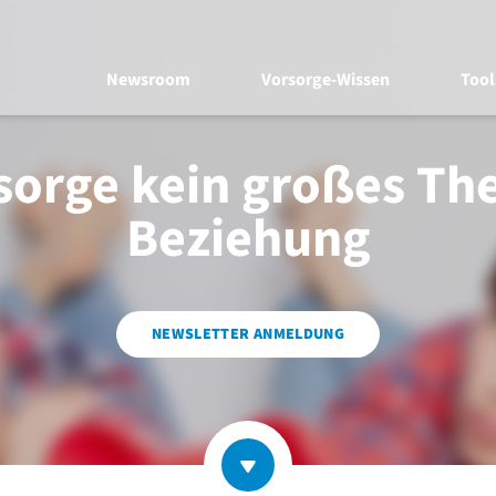
Newsroom
Vorsorge-Wissen
Tool
sorge kein großes Th
Beziehung
NEWSLETTER ANMELDUNG