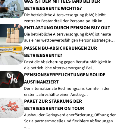
WAS IST DEM MITTELSTAND BEI DER
BETRIEBSRENTE WICHTIG?
Die betriebliche Altersversorgung (bAV) bleibt
zentraler Bestandteil der Personalpolitik im…
ENTLASTUNG DURCH PENSION BUY-OUT
Die betriebliche Altersversorgung (bAV) ist heute
aus einer wettbewerbsfähigen Personalstrategie…
PASSEN BU-ABSICHERUNGEN ZUR
BETRIEBSRENTE?
Passt die Absicherung gegen Berufsunfähigkeit in
die betriebliche Altersversorgung? Bei…
PENSIONSVERPFLICHTUNGEN SOLIDE
AUSFINANZIERT
Der internationale Rechnungszins konnte in der
ersten Jahreshälfte einen Anstieg…
PAKET ZUR STÄRKUNG DER
BETRIEBSRENTEN ON TOUR
Ausbau der Geringverdienerförderung, Öffnung der
Sozialpartnermodelle und flexiblere Abfindungen
–…