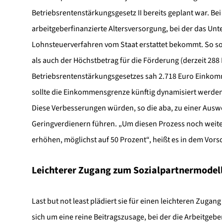
Betriebsrentenstärkungsgesetz II bereits geplant war. Be
arbeitgeberfinanzierte Altersversorgung, bei der das Un
Lohnsteuerverfahren vom Staat erstattet bekommt. So so
als auch der Höchstbetrag für die Förderung (derzeit 28
Betriebsrentenstärkungsgesetzes sah 2.718 Euro Einko
sollte die Einkommensgrenze künftig dynamisiert werden,
Diese Verbesserungen würden, so die aba, zu einer Auswe
Geringverdienern führen. „Um diesen Prozess noch weiter
erhöhen, möglichst auf 50 Prozent“, heißt es in dem Vor
Leichterer Zugang zum Sozialpartnermodel
Last but not least plädiert sie für einen leichteren Zug
sich um eine reine Beitragszusage, bei der die Arbeitgebe