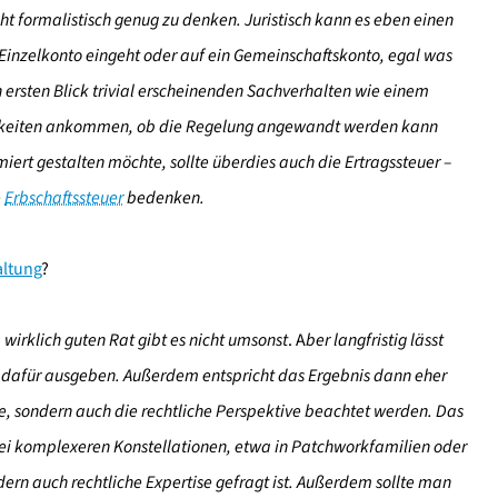
ht formalistisch genug zu denken. Juristisch kann es eben einen
Einzelkonto eingeht oder auf ein Gemeinschaftskonto, egal was
 ersten Blick trivial erscheinenden Sachverhalten wie einem
nigkeiten ankommen, ob die Regelung angewandt werden kann
ert gestalten möchte, sollte überdies auch die Ertragssteuer –
e
Erbschaftssteuer
bedenken.
altung
?
wirklich guten Rat gibt es nicht umsonst
.
A
ber langfristig lässt
ie dafür ausgeben. Außerdem entspricht das Ergebnis dann eher
he, sondern auch die rechtliche Perspektive beachtet werden. Das
ei komplexeren Konstellationen, etwa in Patchworkfamilien oder
ern auch rechtliche Expertise gefragt ist. Außerdem sollte man