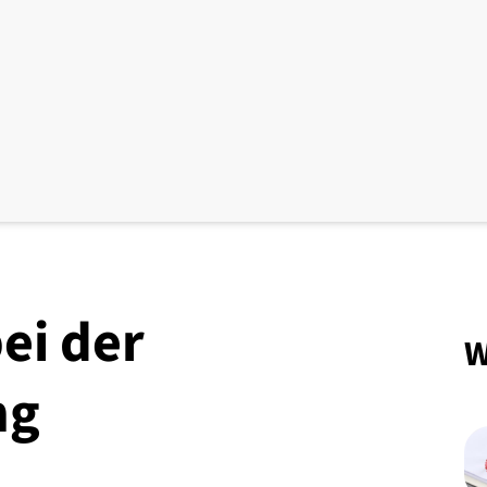
ei der
W
ng