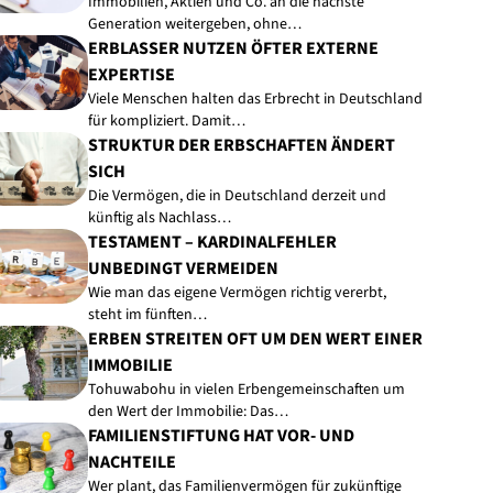
Immobilien, Aktien und Co. an die nächste
Generation weitergeben, ohne…
ERBLASSER NUTZEN ÖFTER EXTERNE
EXPERTISE
Viele Menschen halten das Erbrecht in Deutschland
für kompliziert. Damit…
STRUKTUR DER ERBSCHAFTEN ÄNDERT
SICH
Die Vermögen, die in Deutschland derzeit und
künftig als Nachlass…
TESTAMENT – KARDINALFEHLER
UNBEDINGT VERMEIDEN
Wie man das eigene Vermögen richtig vererbt,
steht im fünften…
ERBEN STREITEN OFT UM DEN WERT EINER
IMMOBILIE
Tohuwabohu in vielen Erbengemeinschaften um
den Wert der Immobilie: Das…
FAMILIENSTIFTUNG HAT VOR- UND
NACHTEILE
Wer plant, das Familienvermögen für zukünftige