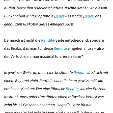
dürfen, bevor ihm oder ihr schlaflose Nächte drohen. An diesem
Punkt haben wir das optimale
Depot
– es ist das
Depot
, das
genau zum Risikotyp dieses Anlegers passt.
Demnach ist nicht die
Rendite
-Seite entscheidend, sondern
das Risiko, das man für diese
Rendite
eingehen muss – also
der Verlust, den man maximal tolerieren kann?
In gewisser Weise ja, denn eine bestimmte
Rendite
lässt sich mit
einem Buy-and-Hold-Portfolio nur mit einem gewissen Risiko
erreichen. Konkret: Wer eine jährliche
Rendite
von vier Prozent
anstrebt, muss unter Umständen einen zeitweisen Verlust von
zehn bis 15 Prozent hinnehmen. Liegt die Latte für die
Jahresrendite bei acht Prozent, sind eventuell Verluste von 30