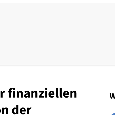
r finanziellen
W
on der