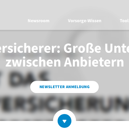
Newsroom
Vorsorge-Wissen
Tool
rsicherer: Große Unt
zwischen Anbietern
NEWSLETTER ANMELDUNG