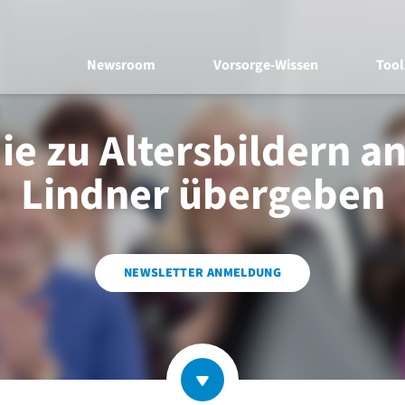
Newsroom
Vorsorge-Wissen
Tool
ie zu Altersbildern an
Lindner übergeben
NEWSLETTER ANMELDUNG