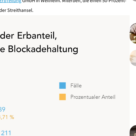
ErbTeilung
GmbH in Weilheim. Miterben, die einen 50-Prozent-
der Streithansel.