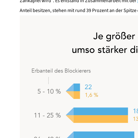
Zankapfel wird“. Es entstand in Zusammenarbeit mit der
Anteil besitzen, stehen mit rund 39 Prozent an der Spitze 