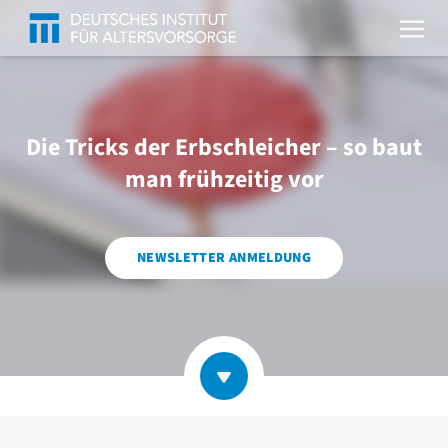
Die Tricks der Erbschleicher – so baut
man frühzeitig vor
NEWSLETTER ANMELDUNG