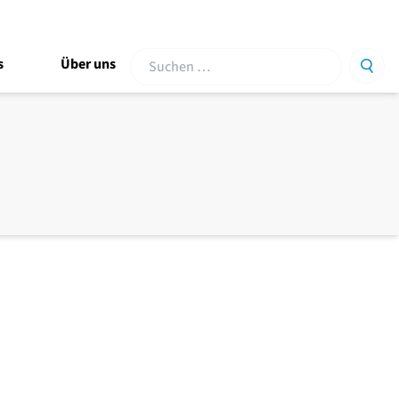
Suche
s
Über uns
Such
nach: