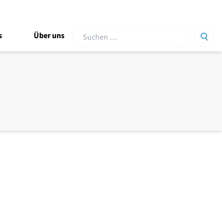
Suche
s
Über uns
Such
nach: